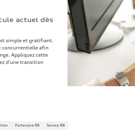
cule actuel dès
st simple et gratifiant.
 concurrentielle afin
ange. Appliquez cette
ez d’une transition
-tron
Partenaire R8
Service R8