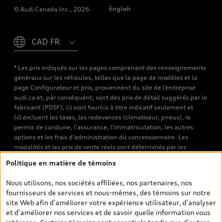
English
© Audi Canada Inc., 2026.
Please select country
* Les prix indiqués sur les pages comprenant des renseignements
généraux sur les véhicules, telles que la page de modèles et la
page Configurateur et prix, proviennent du site de l’entreprise
audi.ca et, par conséquent, sont des prix de détail suggérés par le
fabricant (PDSF), (i) sont fournis à titre indicatif seulement et
(ii) excluent les taxes, les redevances (climatiseur, pneus), le
permis de conduire, l’assurance, l’immatriculation, les autres
options et les frais d’administration du concessionnaire. Les
modalités et les prix de vente réels sont déterminés par les
concessionnaires. Les prix indiqués sur les pages de recherche de
Politique en matière de témoins
véhicules neufs et d’occasion sont les prix de vente établis par les
concessionnaires et incluent les frais applicables, tels que les frais
Nous utilisons, nos sociétés affiliées, nos partenaires, nos
de transport et d’inspection de prélivraison, les taxes
fournisseurs de services et nous-mêmes, des témoins sur notre
environnementales (pour les véhicules neufs) et les frais
site Web afin d’améliorer votre expérience utilisateur, d’analyser
d’administration des concessionnaires. Toutefois, les taxes de
et d’améliorer nos services et de savoir quelle information vous
vente sont exclues. Veuillez noter que les prix de l’estimateur de